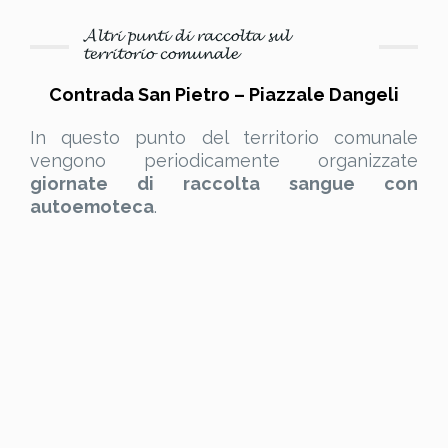
𝓐𝓵𝓽𝓻𝓲 𝓹𝓾𝓷𝓽𝓲 𝓭𝓲 𝓻𝓪𝓬𝓬𝓸𝓵𝓽𝓪 𝓼𝓾𝓵
𝓽𝓮𝓻𝓻𝓲𝓽𝓸𝓻𝓲𝓸 𝓬𝓸𝓶𝓾𝓷𝓪𝓵𝓮
Contrada San Pietro – Piazzale Dangeli
In questo punto del territorio comunale
vengono periodicamente organizzate
giornate di raccolta sangue con
autoemoteca
.