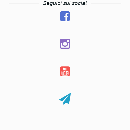
𝘚𝘦𝘨𝘶𝘪𝘤𝘪 𝘴𝘶𝘪 𝘴𝘰𝘤𝘪𝘢𝘭