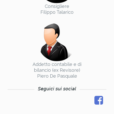
Consigliere
Filippo Talarico
Addetto contabile e di
bilancio (ex Revisore)
Piero De Pasquale
𝘚𝘦𝘨𝘶𝘪𝘤𝘪 𝘴𝘶𝘪 𝘴𝘰𝘤𝘪𝘢𝘭