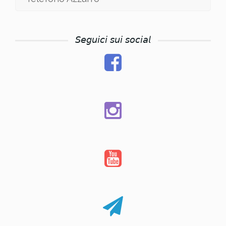
𝘚𝘦𝘨𝘶𝘪𝘤𝘪 𝘴𝘶𝘪 𝘴𝘰𝘤𝘪𝘢𝘭